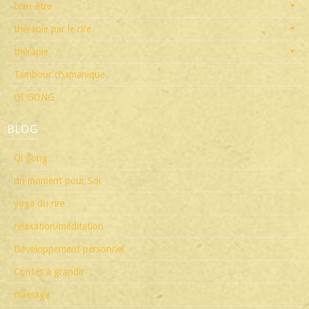
bien-être
thérapie par le rire
thérapie
Tambour chamanique
QI GONG
BLOG
Qi gong
un moment pour Soi
yoga du rire
relaxation/méditation
Développement personnel
Contes à grandir
massage