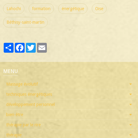
Lahochi
formation
énergétique
Oise
Béthisy-saint-martin
Partager
Facebook
Twitter
Email
MENU
Massage évolutif
techniques énergétiques
développement personnel
bien-être
thérapie par le rire
thérapie