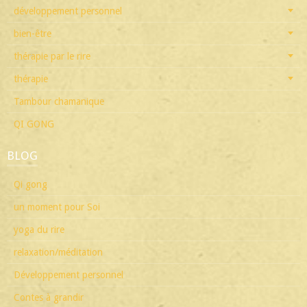
développement personnel
bien-être
thérapie par le rire
thérapie
Tambour chamanique
QI GONG
BLOG
Qi gong
un moment pour Soi
yoga du rire
relaxation/méditation
Développement personnel
Contes à grandir