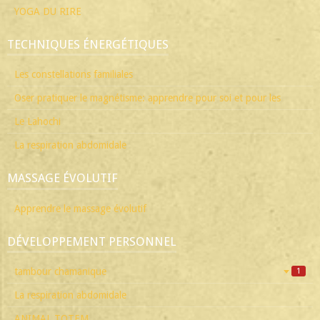
YOGA DU RIRE
TECHNIQUES ÉNERGÉTIQUES
Les constellations familiales
Oser pratiquer le magnétisme: apprendre pour soi et pour les
Le Lahochi
La respiration abdomidale
MASSAGE ÉVOLUTIF
Apprendre le massage évolutif
DÉVELOPPEMENT PERSONNEL
tambour chamanique
1
La respiration abdomidale
ANIMAL TOTEM