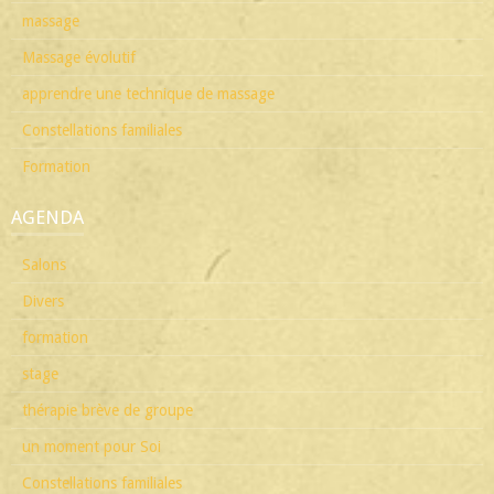
massage
Massage évolutif
apprendre une technique de massage
Constellations familiales
Formation
AGENDA
Salons
Divers
formation
stage
thérapie brève de groupe
un moment pour Soi
Constellations familiales