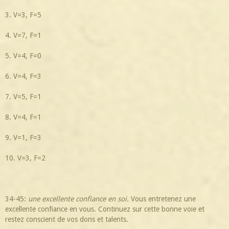
3. V=3, F=5
4. V=7, F=1
5. V=4, F=0
6. V=4, F=3
7. V=5, F=1
8. V=4, F=1
9. V=1, F=3
10. V=3, F=2
34-45:
une excellente confiance en soi.
Vous entretenez une
excellente confiance en vous. Continuez sur cette bonne voie et
restez conscient de vos dons et talents.